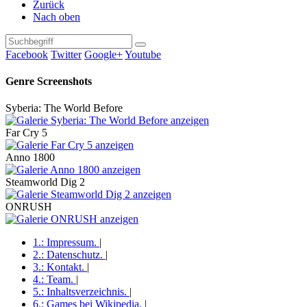
Zurück
Nach oben
Facebook
Twitter
Google+
Youtube
Genre Screenshots
Syberia: The World Before
Far Cry 5
Anno 1800
Steamworld Dig 2
ONRUSH
1.:
Impressum
.
|
2.:
Datenschutz
.
|
3.:
Kontakt
.
|
4.:
Team
.
|
5.:
Inhaltsverzeichnis
.
|
6.:
Games bei Wikipedia
.
|