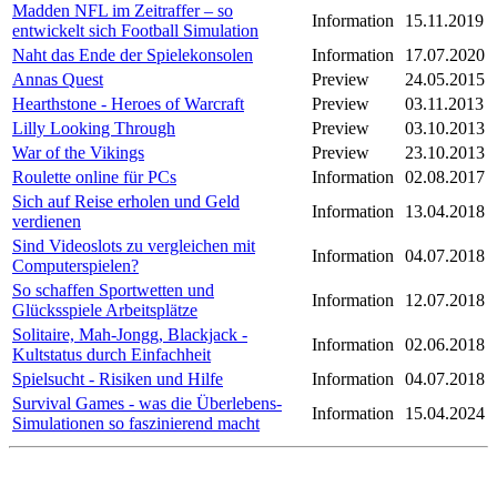
Madden NFL im Zeitraffer – so
Information
15.11.2019
entwickelt sich Football Simulation
Naht das Ende der Spielekonsolen
Information
17.07.2020
Annas Quest
Preview
24.05.2015
Hearthstone - Heroes of Warcraft
Preview
03.11.2013
Lilly Looking Through
Preview
03.10.2013
War of the Vikings
Preview
23.10.2013
Roulette online für PCs
Information
02.08.2017
Sich auf Reise erholen und Geld
Information
13.04.2018
verdienen
Sind Videoslots zu vergleichen mit
Information
04.07.2018
Computerspielen?
So schaffen Sportwetten und
Information
12.07.2018
Glücksspiele Arbeitsplätze
Solitaire, Mah-Jongg, Blackjack -
Information
02.06.2018
Kultstatus durch Einfachheit
Spielsucht - Risiken und Hilfe
Information
04.07.2018
Survival Games - was die Überlebens-
Information
15.04.2024
Simulationen so faszinierend macht