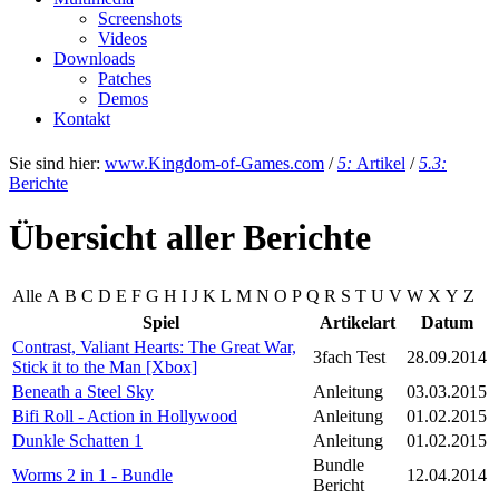
Screenshots
Videos
Downloads
Patches
Demos
Kontakt
Sie sind hier:
www.Kingdom-of-Games.com
/
5:
Artikel
/
5.3:
Berichte
Übersicht aller Berichte
Alle
A
B
C
D
E
F
G
H
I
J
K
L
M
N
O
P
Q
R
S
T
U
V
W
X
Y
Z
Spiel
Artikelart
Datum
Contrast, Valiant Hearts: The Great War,
3fach Test
28.09.2014
Stick it to the Man [Xbox]
Beneath a Steel Sky
Anleitung
03.03.2015
Bifi Roll - Action in Hollywood
Anleitung
01.02.2015
Dunkle Schatten 1
Anleitung
01.02.2015
Bundle
Worms 2 in 1 - Bundle
12.04.2014
Bericht