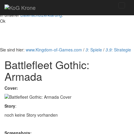
Diese Website nutzt ausschließlich technisch notwendige Cookies, um
bestmögliche Funktionalität bieten zu können. Details dazu finden Sie
in unserer
Datenschutzerklärung
.
Ok
Sie sind hier:
www.Kingdom-of-Games.com
/
3:
Spiele
/
3.9:
Strategie
Battlefleet Gothic:
Armada
Cover:
Story
:
noch keine Story vorhanden
Screenshots: