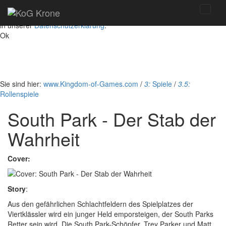
Diese Website nutzt ausschließlich technisch notwendige Cookies, um
bestmögliche Funktionalität bieten zu können. Details dazu finden Sie
in unserer
Datenschutzerklärung
.
Ok
Sie sind hier:
www.Kingdom-of-Games.com
/
3:
Spiele
/
3.5:
Rollenspiele
South Park - Der Stab der
Wahrheit
Cover:
Story
:
Aus den gefährlichen Schlachtfeldern des Spielplatzes der
Viertklässler wird ein junger Held emporsteigen, der South Parks
Retter sein wird. Die South Park-Schöpfer, Trey Parker und Matt