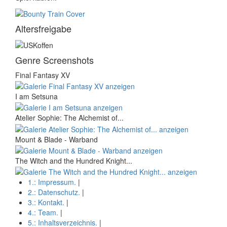
Altersfreigabe
Genre Screenshots
Final Fantasy XV
I am Setsuna
Atelier Sophie: The Alchemist of...
Mount & Blade - Warband
The Witch and the Hundred Knight...
1.:
Impressum
.
|
2.:
Datenschutz
.
|
3.:
Kontakt
.
|
4.:
Team
.
|
5.:
Inhaltsverzeichnis
.
|