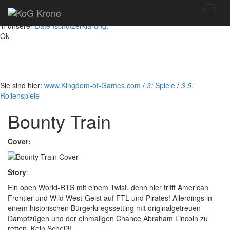
Diese Website nutzt ausschließlich technisch notwendige Cookies, um
bestmögliche Funktionalität bieten zu können. Details dazu finden Sie
in unserer
Datenschutzerklärung
.
Ok
Sie sind hier:
www.Kingdom-of-Games.com
/
3:
Spiele
/
3.5:
Rollenspiele
Bounty Train
Cover:
Story
:
Ein open World-RTS mit einem Twist, denn hier trifft American
Frontier und Wild West-Geist auf FTL und Pirates! Allerdings in
einem historischen Bürgerkriegssetting mit originalgetreuen
Dampfzügen und der einmaligen Chance Abraham Lincoln zu
retten. Kein Scheiß!